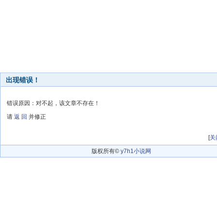
出现错误！
错误原因：对不起，该文章不存在！
请
返 回
并修正
[
关
版权所有©
y7h1小说网