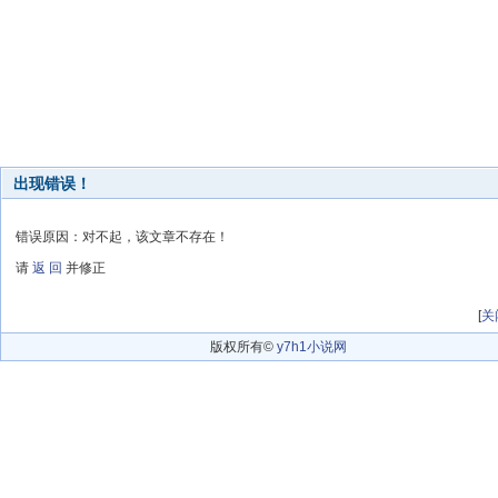
出现错误！
错误原因：对不起，该文章不存在！
请
返 回
并修正
[
关
版权所有©
y7h1小说网