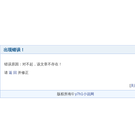
出现错误！
错误原因：对不起，该文章不存在！
请
返 回
并修正
[
关
版权所有©
y7h1小说网