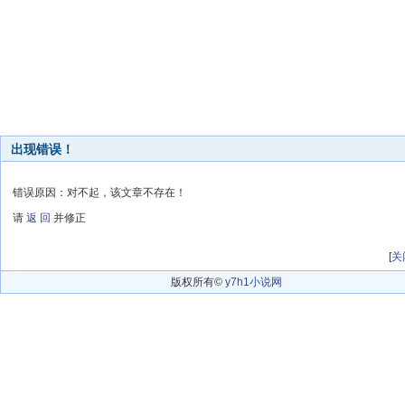
出现错误！
错误原因：对不起，该文章不存在！
请
返 回
并修正
[
关
版权所有©
y7h1小说网