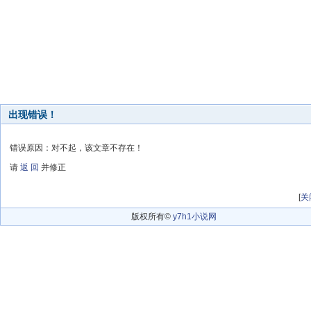
出现错误！
错误原因：对不起，该文章不存在！
请
返 回
并修正
[
关
版权所有©
y7h1小说网