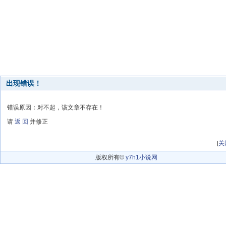
出现错误！
错误原因：对不起，该文章不存在！
请
返 回
并修正
[
关
版权所有©
y7h1小说网