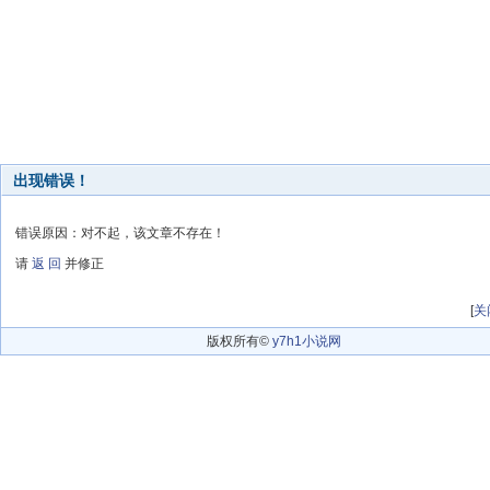
出现错误！
错误原因：对不起，该文章不存在！
请
返 回
并修正
[
关
版权所有©
y7h1小说网