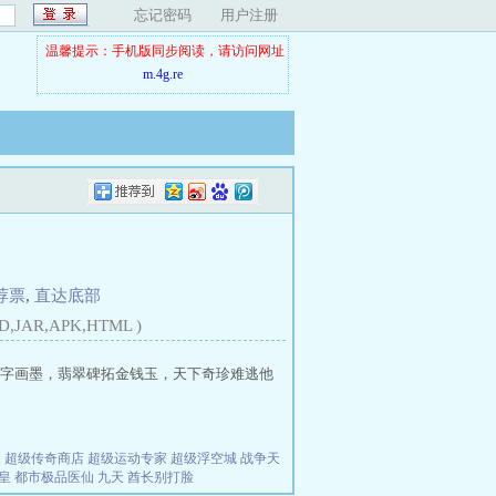
忘记密码
用户注册
温馨提示：手机版同步阅读，请访问网址
m.4g.re
荐票
,
直达底部
D,JAR,APK,HTML )
字画墨，翡翠碑拓金钱玉，天下奇珍难逃他
夫
超级传奇商店
超级运动专家
超级浮空城
战争天
皇
都市极品医仙
九天
酋长别打脸