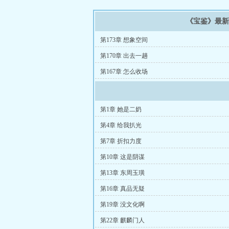
《宝鉴》最
第173章 想象空间
第170章 出去一趟
第167章 怎么收场
第1章 她是二奶
第4章 给我扒光
第7章 折扣力度
第10章 这是阴谋
第13章 东周玉璜
第16章 真品无疑
第19章 没文化啊
第22章 麒麟门人