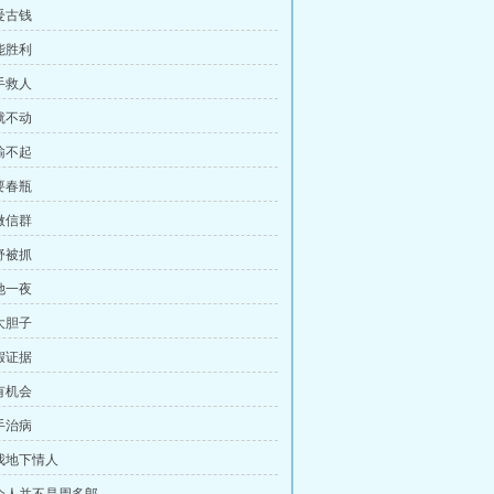
爰古钱
能胜利
手救人
就不动
输不起
要春瓶
微信群
舒被抓
她一夜
大胆子
假证据
有机会
手治病
当我地下情人