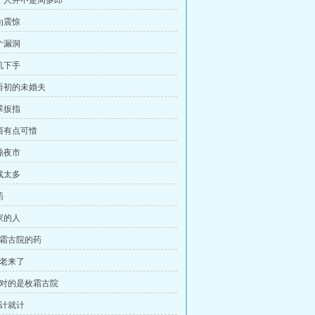
那个人并不是周多郎
为震惊
个漏洞
机下手
苏语初的未婚夫
翠扳指
东西有点可惜
鼎夜市
戏太多
药
家的人
枚霜古院的药
孙老来了
 针对的是枚霜古院
将计就计