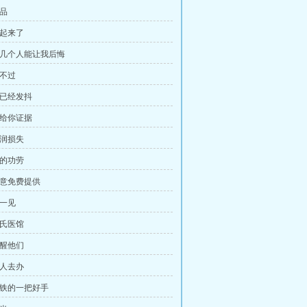
仿品
办起来了
 没几个人能让我后悔
打不过
手已经发抖
我给你证据
利润损失
我的功劳
愿意免费提供
见一见
陈氏医馆
提醒他们
没人去办
 打铁的一把好手