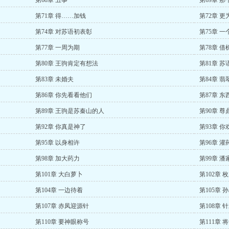
第68章 丑事
第69章 
第71章 得……加钱
第72章 更
第74章 对苏语初表彰
第75章 一
第77章 一周为期
第78章 借
第80章 王驹肯定有想法
第81章 
第83章 未婚夫
第84章 翡
第86章 你先看看他们
第87章 
第89章 王驹是苏秦山的人
第90章 尊
第92章 你真是神了
第93章 你
第95章 以身相许
第96章 灌
第98章 加大药力
第99章 潘
第101章 大白萝卜
第102章 
第104章 一边待着
第105章 
第107章 赤凤迎源针
第108章
第110章 要神眼称号
第111章 