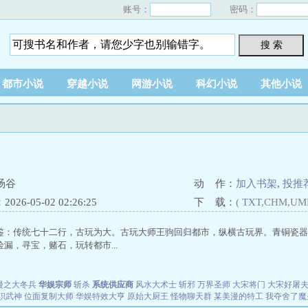
账号：
密码：
搜 索
都市小说
穿越小说
网游小说
科幻小说
其他小说
旸谷
动 作：
加入书架
,
投推
26-05-02 02:26:25
下 载：
(
TXT
,CHM,UM
鉴：传统七十二行，古玩为大。古玩大师王驹回归都市，纵横古玩界。青铜瓷器
漏，寻宝，赌石，玩转都市...
漫之大冬兵
华娱宗师
斩杀
系统供应商
风水大术士
斩邪
万界圣师
大宋将门
大宋好屠
职武神
位面复制大师
华娱特效大亨
原始大厨王
怪物聊天群
某美漫的特工
我夺舍了魔