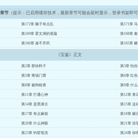
新章节
（提示：已启用缓存技术，最新章节可能会延时显示，登录书架即
第172章 脑子有点乱
第171章 
第169章 霍文洲的底蕴
第168章 
第166章 凑不齐药
第165章 
《宝鉴》正文
第2章 那块料子
第3章 怕
第5章 窜场门票
第6章 红
第8章 被狗检查
第9章 什
第11章 打通心神
第12章 青
第14章 是黑漆古
第15章 这
第17章 有点麻烦
第18章 碾
第20章 什么神眼
第21章 浴
第23章 钧窑笔洗
第24章 你