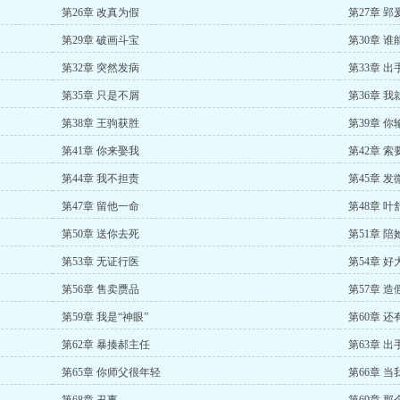
第26章 改真为假
第27章 郢
第29章 破画斗宝
第30章 谁
第32章 突然发病
第33章 出
第35章 只是不屑
第36章 我
第38章 王驹获胜
第39章 你
第41章 你来娶我
第42章 索
第44章 我不担责
第45章 发
第47章 留他一命
第48章 叶
第50章 送你去死
第51章 陪
第53章 无证行医
第54章 好
第56章 售卖赝品
第57章 造
第59章 我是“神眼”
第60章 还
第62章 暴揍郝主任
第63章 出
第65章 你师父很年轻
第66章 