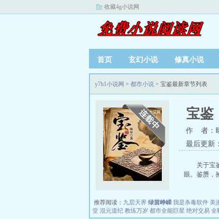
收藏4g小说网
首页
玄幻小说
修真小说
y7h1小说网
>
都市小说
> 宝鉴最新章节列表
宝鉴
作 者：
最后更新：20
关于宝
眼。鉴赝，捡
推荐阅读：
九层天界
绿茵峥嵘
我是杀毒软件
美
堂
混元道纪
教练万岁
都市全能巨星
绝对交易
全