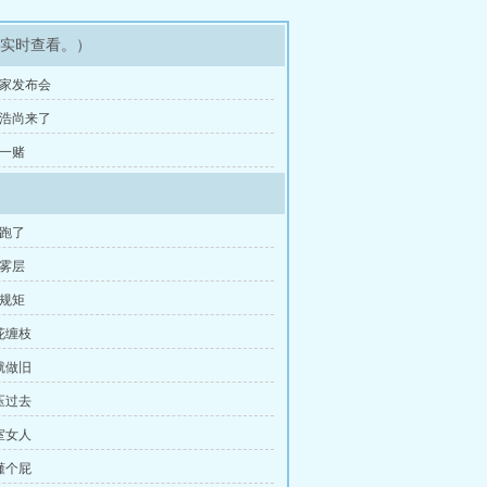
可实时查看。）
马家发布会
秦浩尚来了
赌一赌
你跑了
色雾层
么规矩
花缠枝
就做旧
压过去
室女人
懂个屁